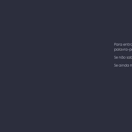
Para entra
palavra-p
Se não sab
Se ainda n