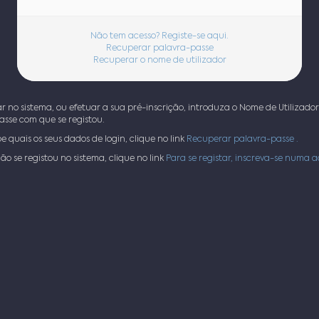
Não tem acesso? Registe-se aqui.
Recuperar palavra-passe
Recuperar o nome de utilizador
r no sistema, ou efetuar a sua pré-inscrição, introduza o Nome de Utilizador
asse com que se registou.
e quais os seus dados de login, clique no link
Recuperar palavra-passe .
ão se registou no sistema, clique no link
Para se registar, inscreva-se numa a