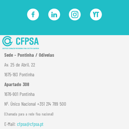
Sede - Pontinha / Odivelas
Av. 25 de Abril, 22
1675-183 Pontinha
Apartado 308
1676-901 Pontinha
Nº. Único Nacional +351 214 789 500
(Chamada para a rede fixa nacional)
E-Mail:
cfpsa@cfpsa.pt