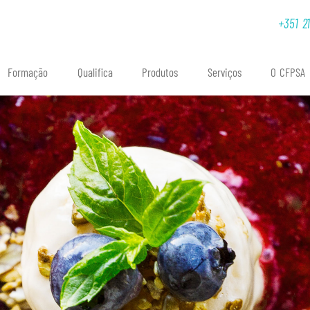
 deprecated[/var/www/cfpsa/public_html/versions/v7.5.8.1/app/tpl/client.506
+351 2
Formação
Qualifica
Produtos
Serviços
O CFPSA