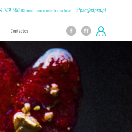
024717/custompage/_banner.html.php|40]
14 789 500
cfpsa@cfpsa.pt
(Chamada para a rede fixa nacional)
Contactos