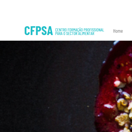
8192 - explode(): Passing null to parameter #2 ($string) of type string is
Home